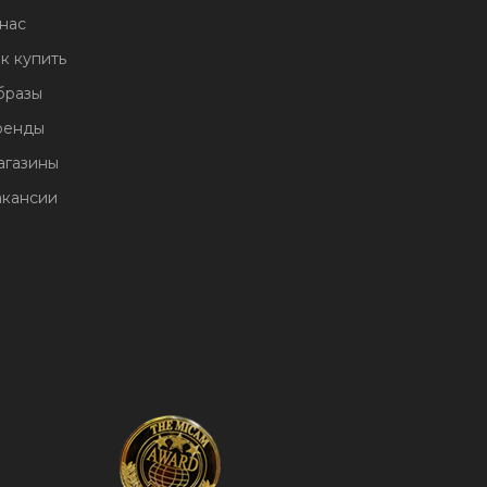
нас
к купить
бразы
ренды
агазины
акансии