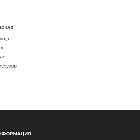
ЖСКАЯ
жда
вь
ки
ессуары
НФОРМАЦИЯ