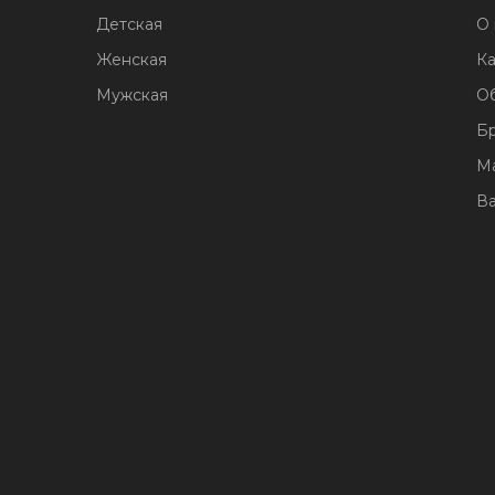
Детская
О 
Женская
Ка
Мужская
О
Б
М
В