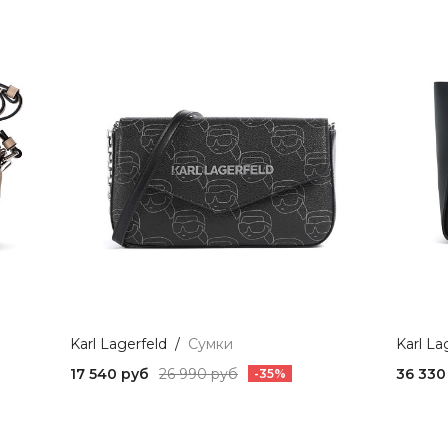
Karl Lagerfeld
/
Сумки
Karl La
17 540 руб
26 990 руб
36 330
-35%