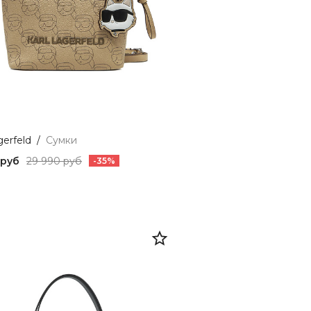
gerfeld
/
Сумки
 руб
29 990 руб
-35%