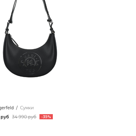
gerfeld
/
Сумки
 руб
34 990 руб
-35%