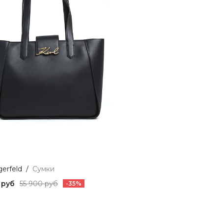
gerfeld
/
Сумки
 руб
55 900 руб
-35%