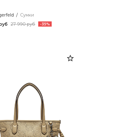
gerfeld
/
Сумки
 руб
27 990 руб
-35%