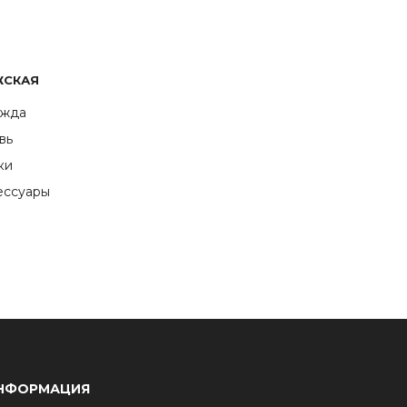
ЖСКАЯ
жда
вь
ки
ессуары
НФОРМАЦИЯ