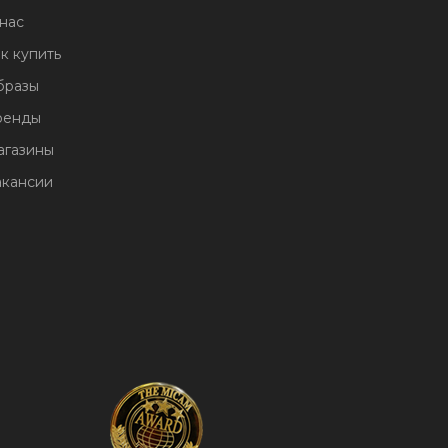
нас
к купить
бразы
ренды
агазины
акансии