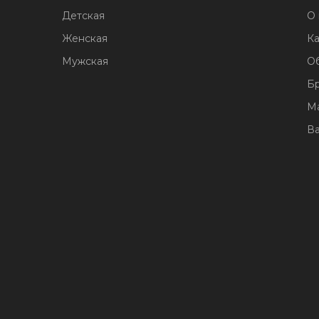
Детская
О 
Женская
Ка
Мужская
О
Б
М
В