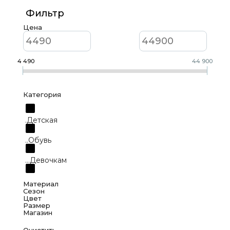
Фильтр
Цена
4 490
44 900
Категория
.Детская
..Обувь
...Девочкам
...Мальчикам
Материал
Сезон
Цвет
.Женская
Размер
Текстиль
Магазин
Всесезонная
..Одежда
Голубой
Искусственный материал