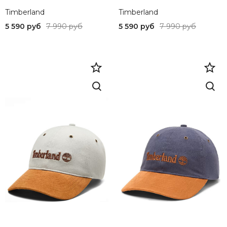
...Полуботинки
XL
Timberland
Timberland
...Сандалии
5 590 руб
7 990 руб
5 590 руб
7 990 руб
44
..Сумки
42
...Рюкзаки
3432
...Сумки
37
..Аксессуары
33
...Аксессуары из кожи
44,5
...Головные уборы
32
...Кошельки и портмоне
XXL
...Перчатки
M
...Ремни
36