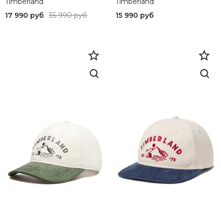
Timberland
L
Timberland
...Брюки и джинсы
17 990 руб
35 990 руб
15 990 руб
XXS
...Верхняя одежда
31
...Рубашки
35,5
...Толстовки и свитшоты
27
...Футболки
40
...Шорты
43
..Обувь
29
...Ботинки
38
...Кеды
37,5
...Кроссовки
3132
...Мокасины
XXXL