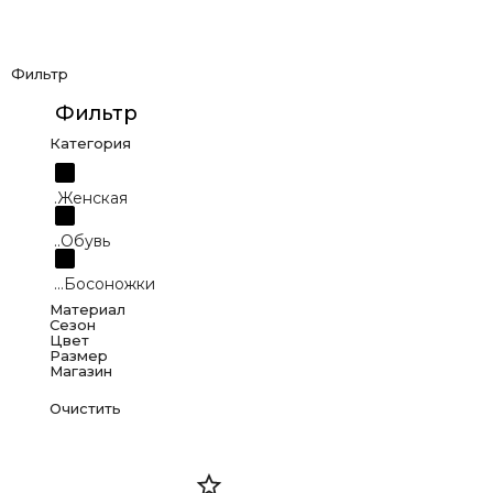
Фильтр
Фильтр
Категория
.Женская
..Обувь
...Босоножки
Материал
Сезон
Цвет
Размер
Кожа натуральная
Магазин
Лето
Многоцветный
36
Ecco, Ленина 20