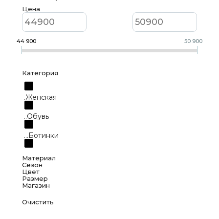
Цена
44 900
50 900
Категория
.Женская
..Обувь
...Ботинки
...Сапоги
Материал
Сезон
Цвет
Размер
100% натуральная кожа
Магазин
Деми
Черный
37
Зима
Ecco, Ленина 20
Серый