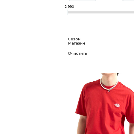
2 990
Сезон
Магазин
Всесезонная
Ecco, Ленина 20
Деми
Scotch&LAB, Ленина 17
Зима
Лето