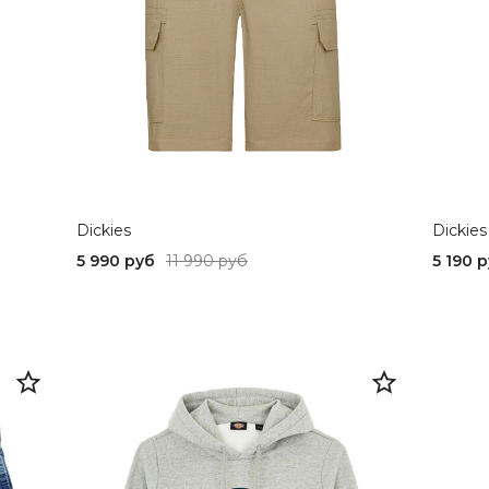
...Перчатки
28
...Ремни
32
...Шарфы и палантины
XXL
ML
M
Dickies
Dickies
36
5 990 руб
11 990 руб
5 190 
XS