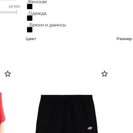
.Женская
Искусс
28 990
..Одежда
...Брюки и джинсы
...Верхняя одежда
Цвет
Размер
...Толстовки и свитшоты
Голубой
3232
...Футболки
Черный
3434
..Аксессуары
Синий
34
...Головные уборы
Белый
3332
...Перчатки
Серый
2832
...Ремни
Красный
3632
...Шарфы и палантины
Коричневый
3032
.Мужская