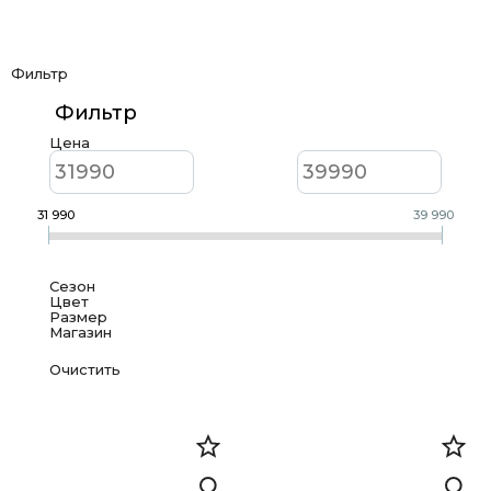
Фильтр
Фильтр
Цена
31 990
39 990
Сезон
Цвет
Размер
Магазин
Всесезонная
Бежевый
S
Лето
Step Fashion, Ленина 18
40
44