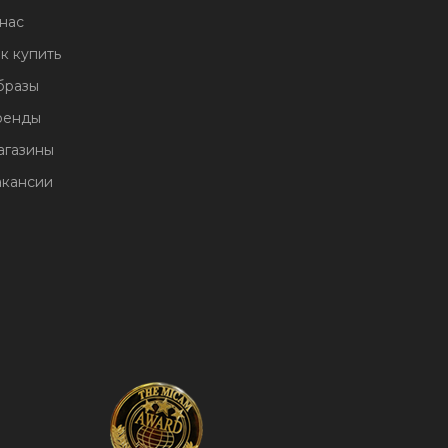
нас
к купить
бразы
ренды
агазины
акансии