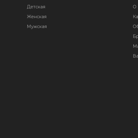
Детская
О 
Женская
Ка
Мужская
О
Б
М
В