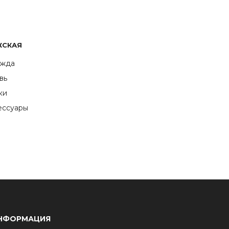
ЖСКАЯ
жда
вь
ки
ессуары
НФОРМАЦИЯ