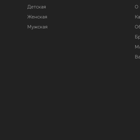
Детская
О 
Женская
Ка
Мужская
О
Б
М
В