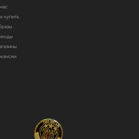
нас
к купить
бразы
ренды
агазины
акансии