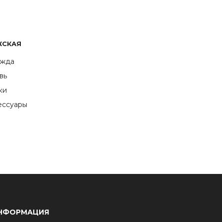
ЖСКАЯ
жда
вь
ки
ессуары
НФОРМАЦИЯ