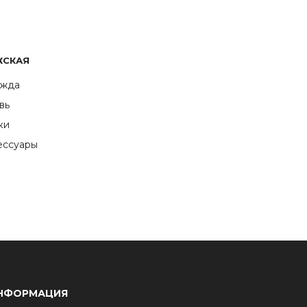
ЖСКАЯ
жда
вь
ки
ессуары
НФОРМАЦИЯ