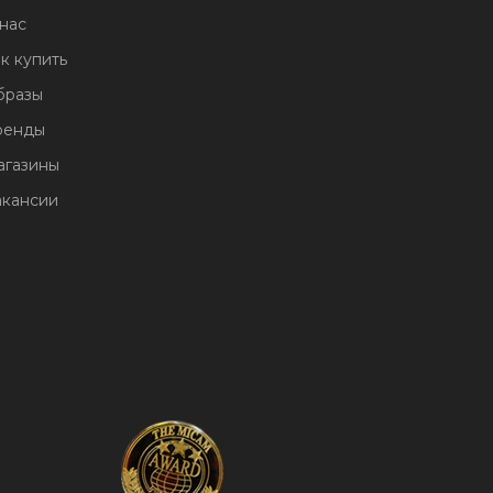
нас
к купить
бразы
ренды
агазины
акансии