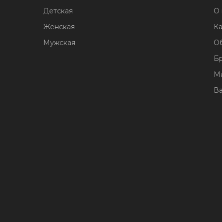
Детская
О 
Женская
Ка
Мужская
О
Б
М
В