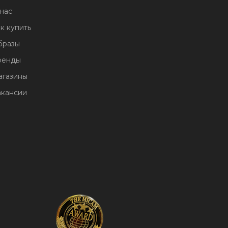
нас
к купить
бразы
ренды
агазины
акансии