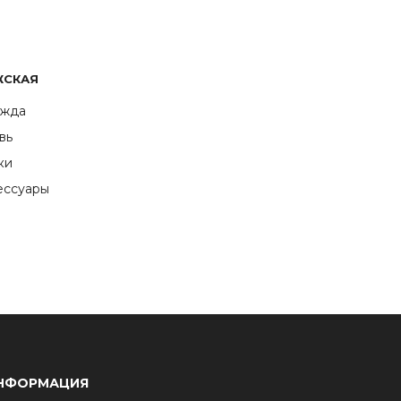
ЖСКАЯ
жда
вь
ки
ессуары
НФОРМАЦИЯ