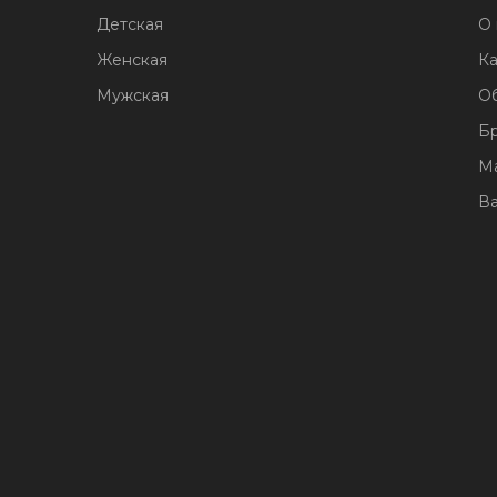
Детская
О 
Женская
Ка
Мужская
О
Б
М
В