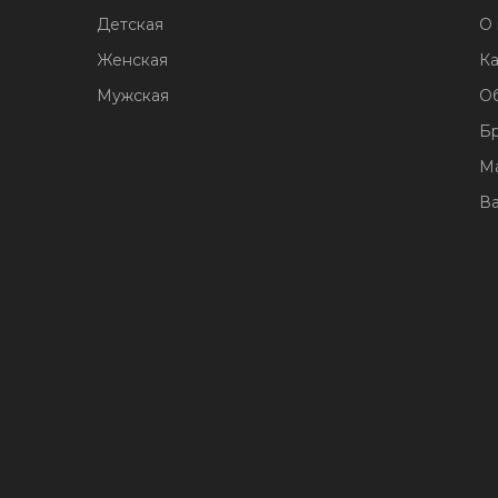
Детская
О 
Женская
Ка
Мужская
О
Б
М
В