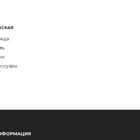
ЖСКАЯ
жда
вь
ки
ессуары
НФОРМАЦИЯ