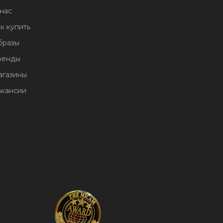
нас
к купить
бразы
ренды
агазины
акансии