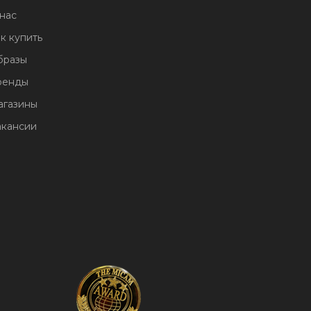
нас
к купить
бразы
ренды
агазины
акансии