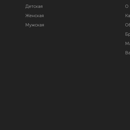
Детская
О 
Женская
Ка
Мужская
О
Б
М
В