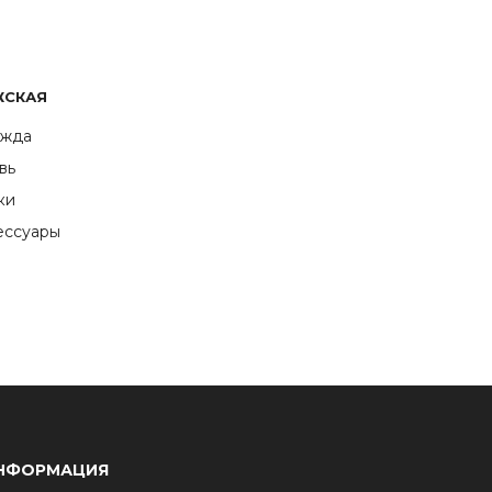
ЖСКАЯ
жда
вь
ки
ессуары
НФОРМАЦИЯ