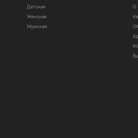
Детская
О 
Женская
Ка
Мужская
О
Б
М
В