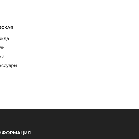
ЖСКАЯ
жда
вь
ки
ессуары
НФОРМАЦИЯ