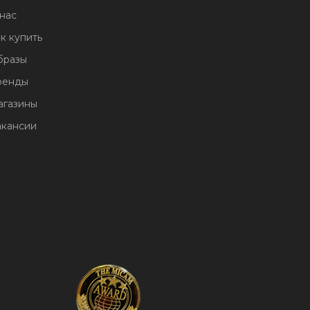
нас
к купить
бразы
ренды
агазины
акансии