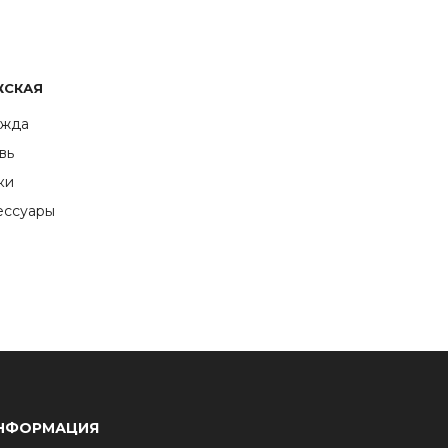
ЖСКАЯ
жда
вь
ки
ессуары
НФОРМАЦИЯ