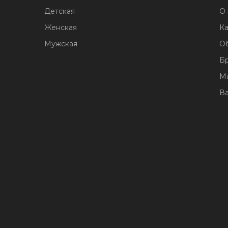
Детская
О 
Женская
Ка
Мужская
О
Б
М
В