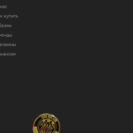
нас
к купить
бразы
ренды
агазины
акансии