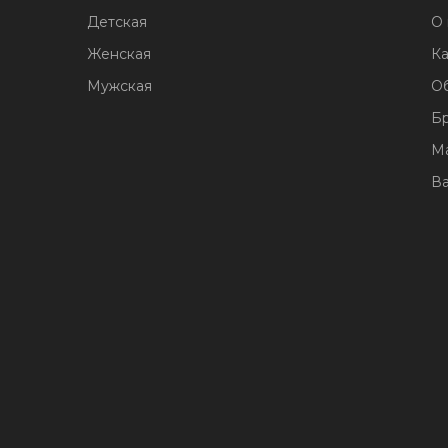
Детская
О 
Женская
Ка
Мужская
О
Б
М
В