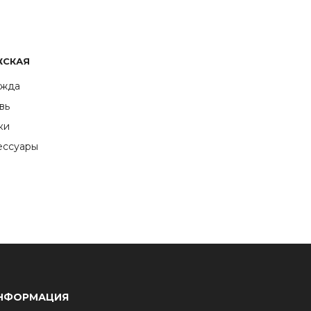
ЖСКАЯ
жда
вь
ки
ессуары
НФОРМАЦИЯ