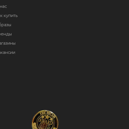
нас
к купить
бразы
ренды
агазины
акансии