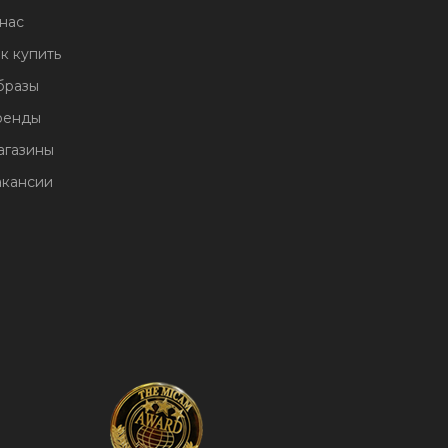
нас
к купить
бразы
ренды
агазины
акансии