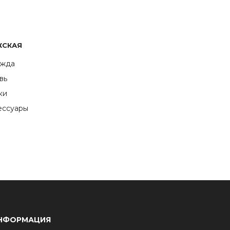
ЖСКАЯ
жда
вь
ки
ессуары
НФОРМАЦИЯ