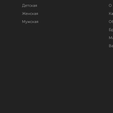
Детская
О 
Женская
Ка
Мужская
О
Б
М
В