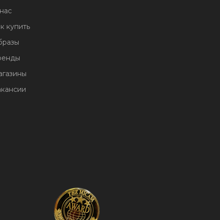
нас
к купить
бразы
ренды
агазины
акансии