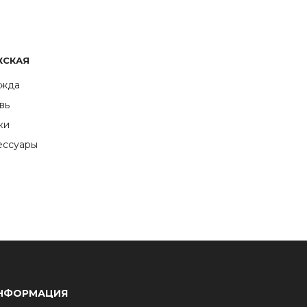
ЖСКАЯ
жда
вь
ки
ессуары
НФОРМАЦИЯ