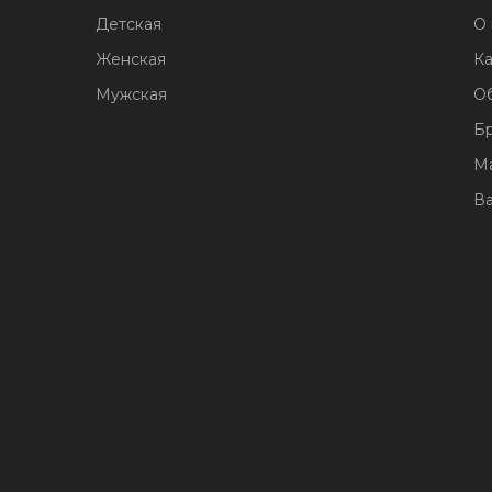
Детская
О 
Женская
Ка
Мужская
О
Б
М
В