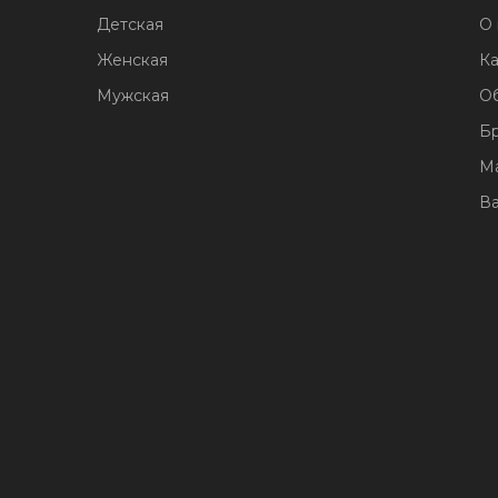
Детская
О 
Женская
Ка
Мужская
О
Б
М
В