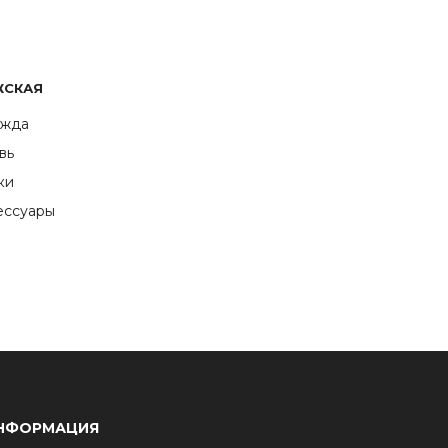
ЖСКАЯ
жда
вь
ки
ессуары
НФОРМАЦИЯ