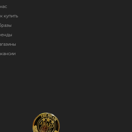
нас
к купить
бразы
ренды
агазины
акансии